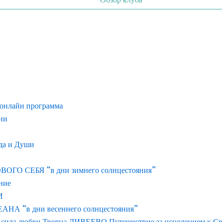
 онлайн программа
нии
ода и Души
О СЕБЯ “в дни зимнего солнцестояния”
ние
И
 “в дни весеннего солнцестояния”
 сила любви Творца ДИВЕЕВО Путешествие за исцелением к С