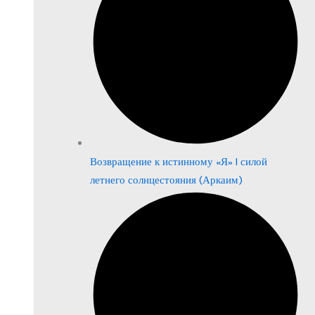
Возвращение к истинному «Я» | силой
летнего солнцестояния (Аркаим)