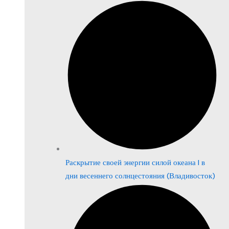
Раскрытие своей энергии силой океана | в
дни весеннего солнцестояния (Владивосток)