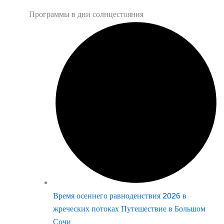
Программы в дни солнцестояния
Время осеннего равноденствия 2026 в
жреческих потоках Путешествие в Большом
Сочи