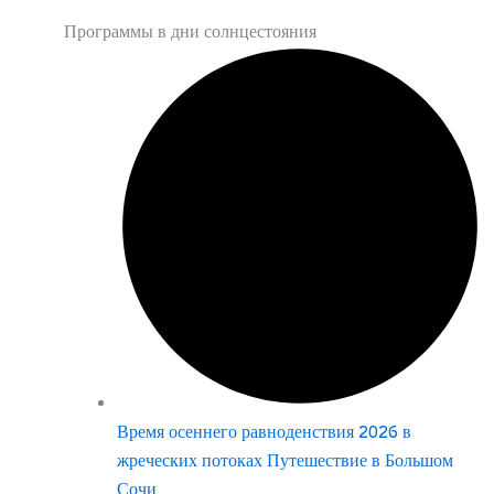
Программы в дни солнцестояния
Время осеннего равноденствия 2026 в
жреческих потоках Путешествие в Большом
Сочи