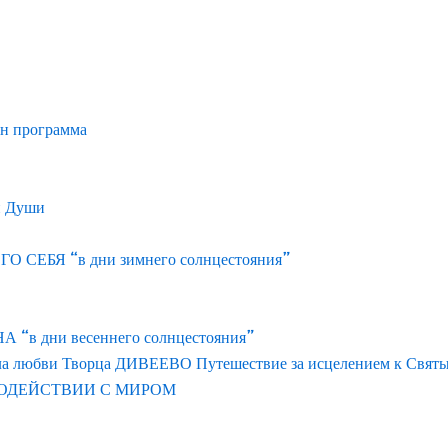
йн программа
и Души
ЕБЯ “в дни зимнего солнцестояния”
 дни весеннего солнцестояния”
ла любви Творца ДИВЕЕВО Путешествие за исцелением к Свят
ОДЕЙСТВИИ С МИРОМ