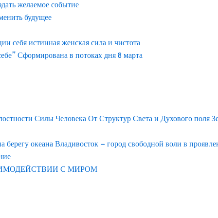
здать желаемое событие
менить будущее
и себя истинная женская сила и чистота
ебе” Сформирована в потоках дня 8 марта
лостности Силы Человека От Структур Света и Духового поля З
берегу океана Владивосток – город свободной воли в проявл
ние
АИМОДЕЙСТВИИ С МИРОМ