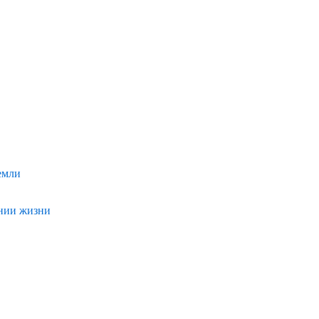
емли
ении жизни