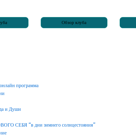
луба
Обзор клуба
 онлайн программа
нии
ода и Души
О СЕБЯ “в дни зимнего солнцестояния”
ние