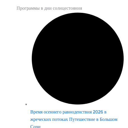
Программы в дни солнцестояния
Время осеннего равноденствия 2026 в
жреческих потоках Путешествие в Большом
Сочи