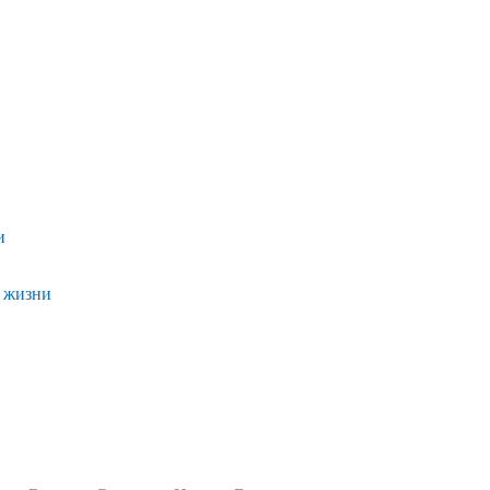
и
и жизни