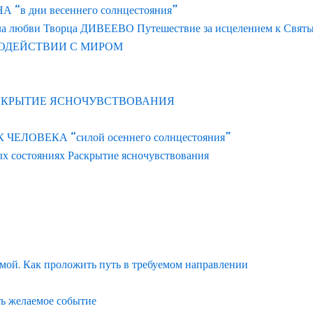
 дни весеннего солнцестояния”
ла любви Творца ДИВЕЕВО Путешествие за исцелением к Свят
ОДЕЙСТВИИ С МИРОМ
АСКРЫТИЕ ЯСНОЧУВСТВОВАНИЯ
ЛОВЕКА “силой осеннего солнцестояния”
ых состояниях Раскрытие ясночувствования
емой. Как проложить путь в требуемом направлении
ть желаемое событие