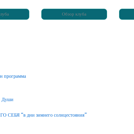
луба
Обзор клуба
йн программа
и Души
ЕБЯ “в дни зимнего солнцестояния”