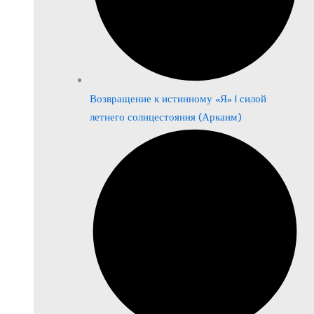
Возвращение к истинному «Я» | силой
летнего солнцестояния (Аркаим)