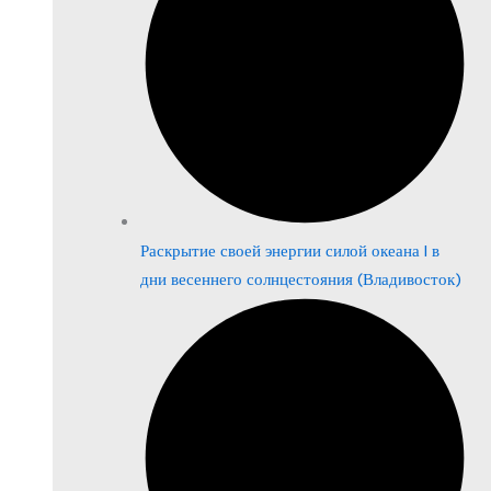
Раскрытие своей энергии силой океана | в
дни весеннего солнцестояния (Владивосток)