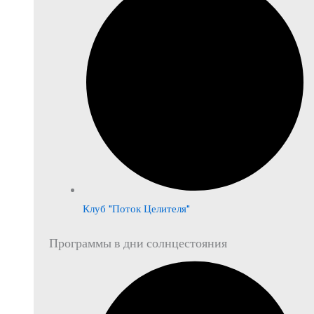
Клуб "Поток Целителя"
Программы в дни солнцестояния