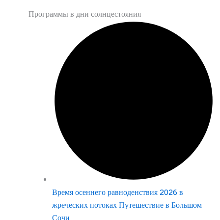
Программы в дни солнцестояния
Время осеннего равноденствия 2026 в
жреческих потоках Путешествие в Большом
Сочи