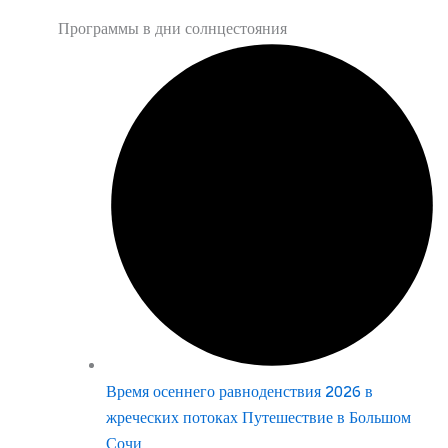
Программы в дни солнцестояния
Время осеннего равноденствия 2026 в
жреческих потоках Путешествие в Большом
Сочи