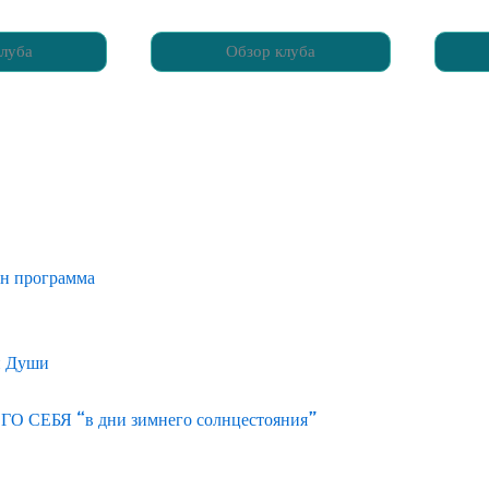
луба
Обзор клуба
йн программа
и Души
ЕБЯ “в дни зимнего солнцестояния”