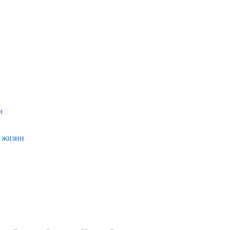
и
и жизни