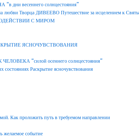
 дни весеннего солнцестояния”
ла любви Творца ДИВЕЕВО Путешествие за исцелением к Свят
ОДЕЙСТВИИ С МИРОМ
АСКРЫТИЕ ЯСНОЧУВСТВОВАНИЯ
ЛОВЕКА “силой осеннего солнцестояния”
ых состояниях Раскрытие ясночувствования
емой. Как проложить путь в требуемом направлении
ть желаемое событие