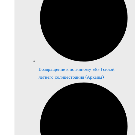
Возвращение к истинному «Я» | силой
летнего солнцестояния (Аркаим)