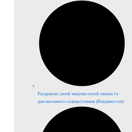
Раскрытие своей энергии силой океана | в
дни весеннего солнцестояния (Владивосток)