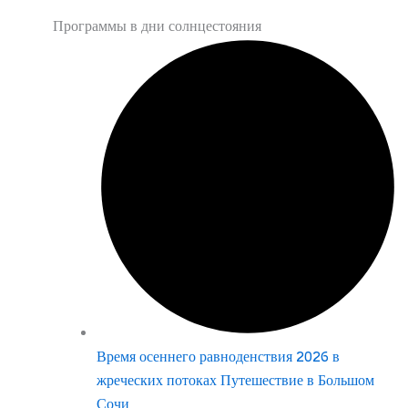
Программы в дни солнцестояния
Время осеннего равноденствия 2026 в
жреческих потоках Путешествие в Большом
Сочи