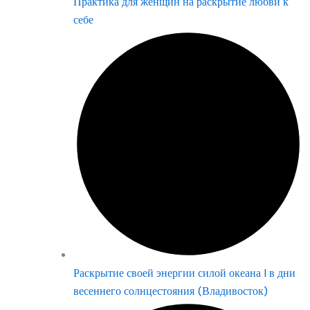
Практика для женщин на раскрытие любви к
себе
Раскрытие своей энергии силой океана | в дни
весеннего солнцестояния (Владивосток)