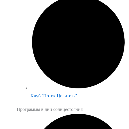
Клуб "Поток Целителя"
Программы в дни солнцестояния