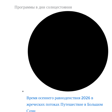
Программы в дни солнцестояния
Время осеннего равноденствия 2026 в
жреческих потоках Путешествие в Большом
Сочи