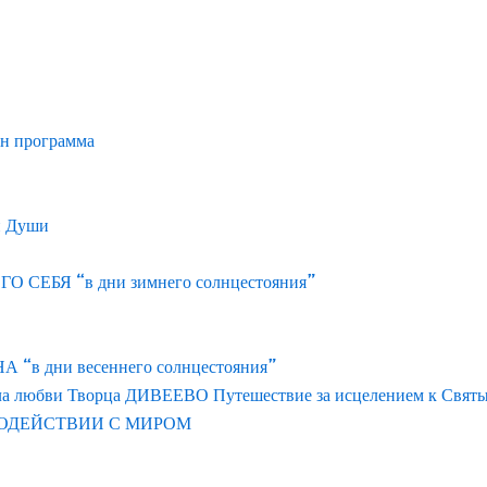
йн программа
и Души
ЕБЯ “в дни зимнего солнцестояния”
 дни весеннего солнцестояния”
ла любви Творца ДИВЕЕВО Путешествие за исцелением к Свят
ОДЕЙСТВИИ С МИРОМ