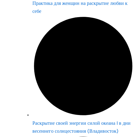
Практика для женщин на раскрытие любви к
себе
Раскрытие своей энергии силой океана | в дни
весеннего солнцестояния (Владивосток)