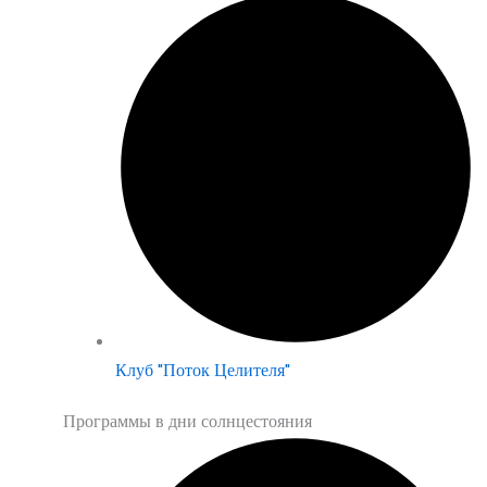
Клуб "Поток Целителя"
Программы в дни солнцестояния