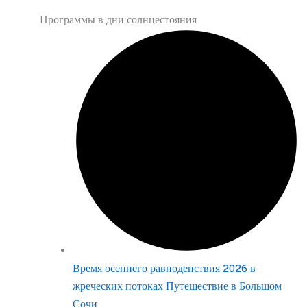
Программы в дни солнцестояния
Время осеннего равноденствия 2026 в
жреческих потоках Путешествие в Большом
Сочи