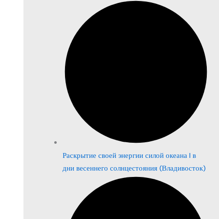
Раскрытие своей энергии силой океана | в
дни весеннего солнцестояния (Владивосток)