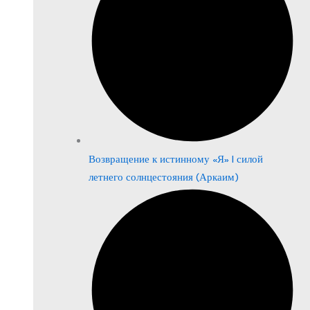
Возвращение к истинному «Я» | силой
летнего солнцестояния (Аркаим)