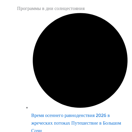
Программы в дни солнцестояния
Время осеннего равноденствия 2026 в
жреческих потоках Путешествие в Большом
Сочи