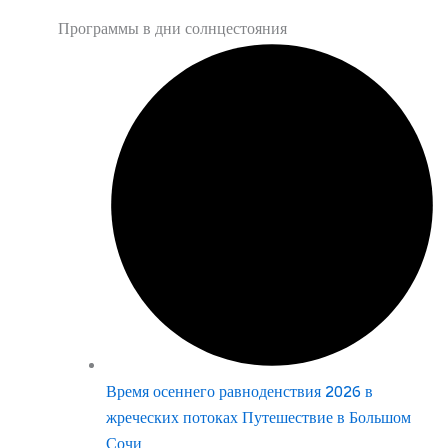
Программы в дни солнцестояния
Время осеннего равноденствия 2026 в
жреческих потоках Путешествие в Большом
Сочи