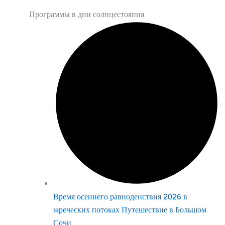
Программы в дни солнцестояния
Время осеннего равноденствия 2026 в
жреческих потоках Путешествие в Большом
Сочи