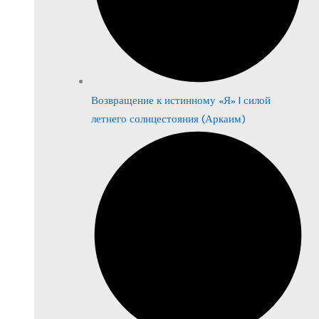
Возвращение к истинному «Я» | силой
летнего солнцестояния (Аркаим)