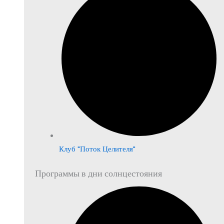
Клуб "Поток Целителя"
Программы в дни солнцестояния