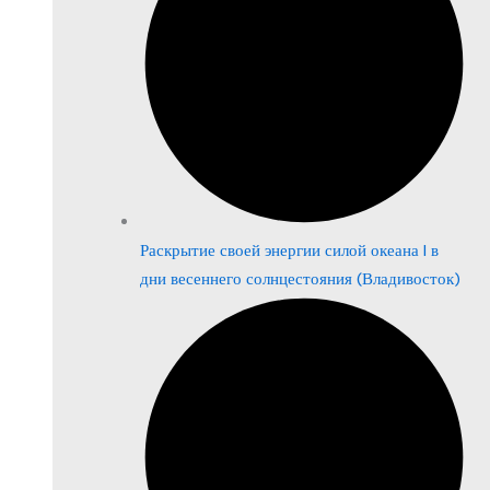
Раскрытие своей энергии силой океана | в
дни весеннего солнцестояния (Владивосток)