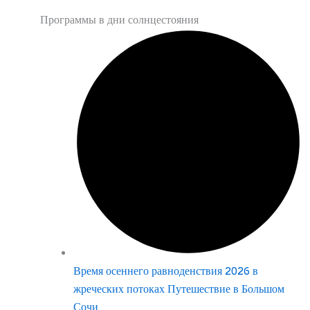
Программы в дни солнцестояния
Время осеннего равноденствия 2026 в
жреческих потоках Путешествие в Большом
Сочи