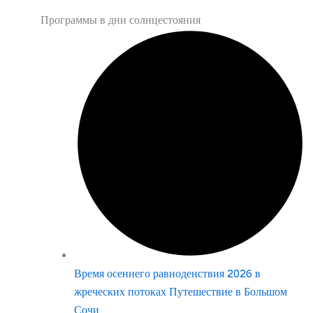
Программы в дни солнцестояния
Время осеннего равноденствия 2026 в
жреческих потоках Путешествие в Большом
Сочи