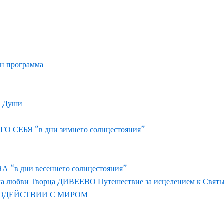
йн программа
и Души
ЕБЯ “в дни зимнего солнцестояния”
 дни весеннего солнцестояния”
ла любви Творца ДИВЕЕВО Путешествие за исцелением к Свят
ОДЕЙСТВИИ С МИРОМ