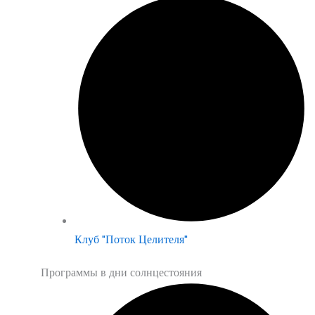
Клуб "Поток Целителя"
Программы в дни солнцестояния