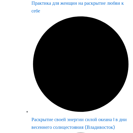
Практика для женщин на раскрытие любви к
себе
Раскрытие своей энергии силой океана | в дни
весеннего солнцестояния (Владивосток)