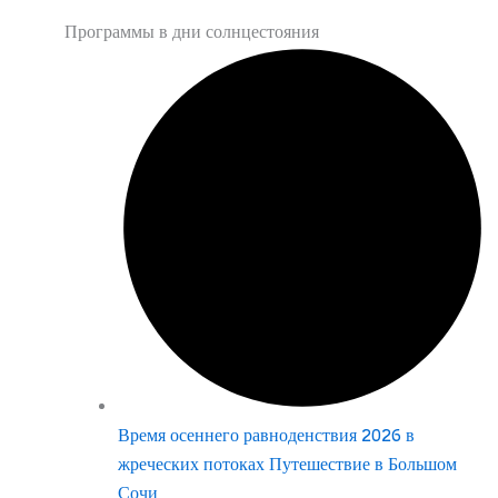
Программы в дни солнцестояния
Время осеннего равноденствия 2026 в
жреческих потоках Путешествие в Большом
Сочи