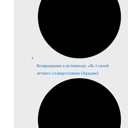
Возвращение к истинному «Я» | силой
летнего солнцестояния (Аркаим)