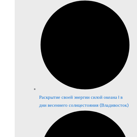
Раскрытие своей энергии силой океана | в
дни весеннего солнцестояния (Владивосток)