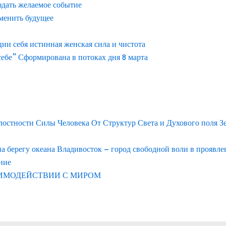
здать желаемое событие
менить будущее
и себя истинная женская сила и чистота
ебе” Сформирована в потоках дня 8 марта
лостности Силы Человека От Структур Света и Духового поля З
берегу океана Владивосток – город свободной воли в проявл
ние
АИМОДЕЙСТВИИ С МИРОМ