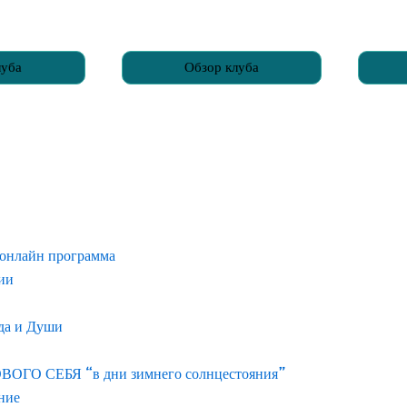
луба
Обзор клуба
 онлайн программа
нии
ода и Души
О СЕБЯ “в дни зимнего солнцестояния”
ние