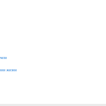
емли
ении жизни