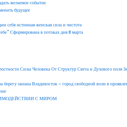
здать желаемое событие
менить будущее
и себя истинная женская сила и чистота
ебе” Сформирована в потоках дня 8 марта
лостности Силы Человека От Структур Света и Духового поля З
берегу океана Владивосток – город свободной воли в проявл
ние
АИМОДЕЙСТВИИ С МИРОМ