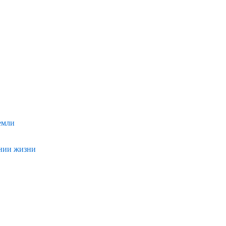
емли
ении жизни