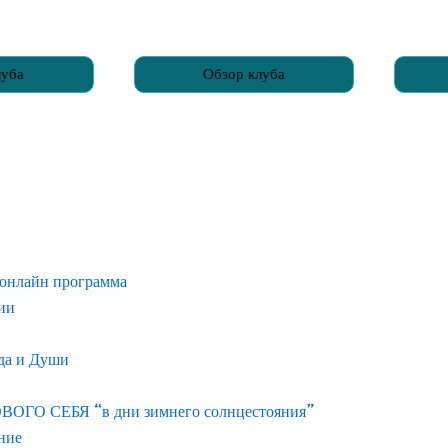
луба
Обзор клуба
 онлайн программа
нии
ода и Души
О СЕБЯ “в дни зимнего солнцестояния”
ние