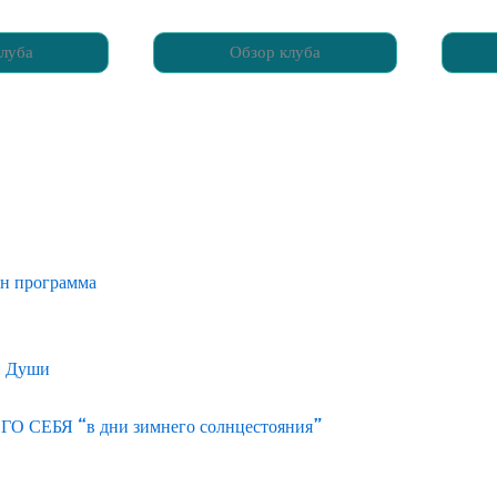
луба
Обзор клуба
йн программа
и Души
ЕБЯ “в дни зимнего солнцестояния”