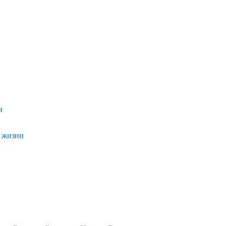
и
и жизни