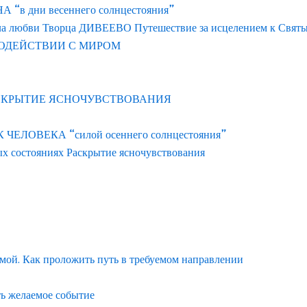
 дни весеннего солнцестояния”
ла любви Творца ДИВЕЕВО Путешествие за исцелением к Свят
ОДЕЙСТВИИ С МИРОМ
АСКРЫТИЕ ЯСНОЧУВСТВОВАНИЯ
ЛОВЕКА “силой осеннего солнцестояния”
ых состояниях Раскрытие ясночувствования
емой. Как проложить путь в требуемом направлении
ть желаемое событие