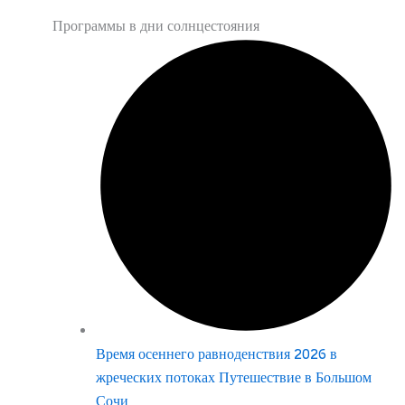
Программы в дни солнцестояния
Время осеннего равноденствия 2026 в
жреческих потоках Путешествие в Большом
Сочи