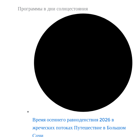
Программы в дни солнцестояния
Время осеннего равноденствия 2026 в
жреческих потоках Путешествие в Большом
Сочи