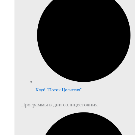
Клуб "Поток Целителя"
Программы в дни солнцестояния