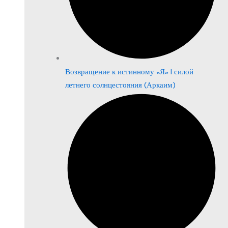
Возвращение к истинному «Я» | силой
летнего солнцестояния (Аркаим)