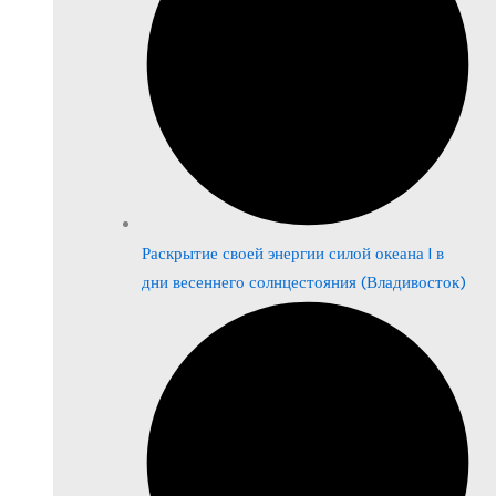
Раскрытие своей энергии силой океана | в
дни весеннего солнцестояния (Владивосток)