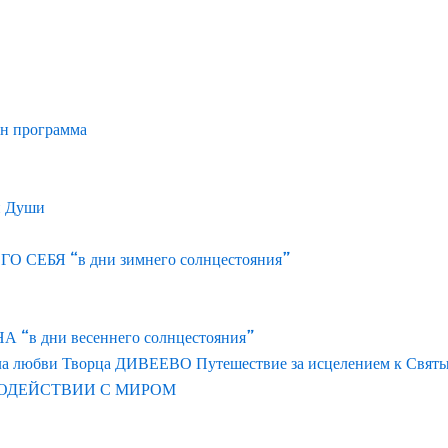
йн программа
и Души
ЕБЯ “в дни зимнего солнцестояния”
 дни весеннего солнцестояния”
ла любви Творца ДИВЕЕВО Путешествие за исцелением к Свят
ОДЕЙСТВИИ С МИРОМ