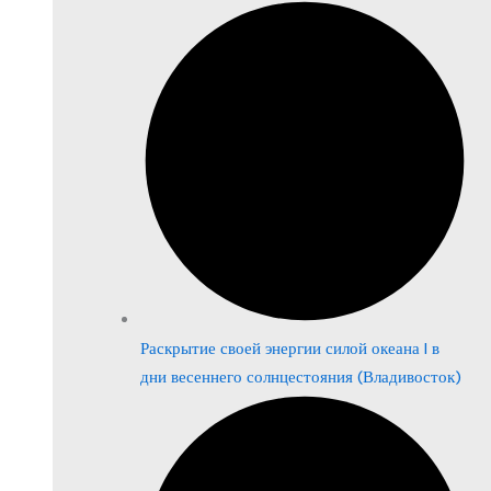
Раскрытие своей энергии силой океана | в
дни весеннего солнцестояния (Владивосток)