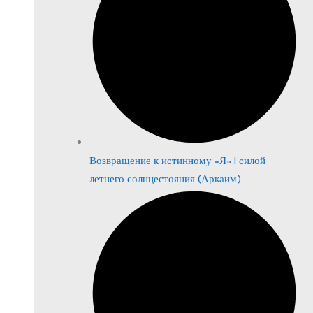
Возвращение к истинному «Я» | силой
летнего солнцестояния (Аркаим)