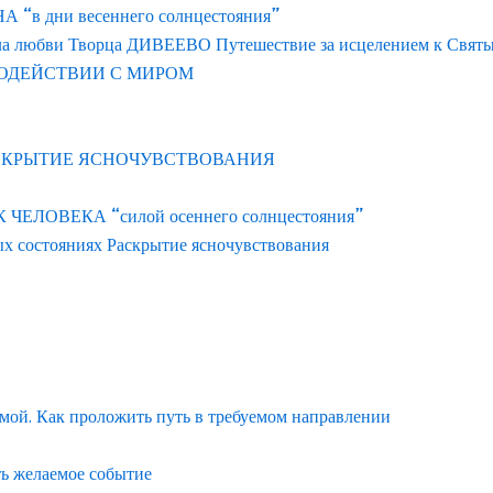
 дни весеннего солнцестояния”
ла любви Творца ДИВЕЕВО Путешествие за исцелением к Свят
ОДЕЙСТВИИ С МИРОМ
АСКРЫТИЕ ЯСНОЧУВСТВОВАНИЯ
ЛОВЕКА “силой осеннего солнцестояния”
ых состояниях Раскрытие ясночувствования
емой. Как проложить путь в требуемом направлении
ть желаемое событие