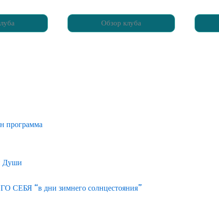
луба
Обзор клуба
йн программа
и Души
ЕБЯ “в дни зимнего солнцестояния”