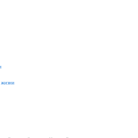
и
и жизни