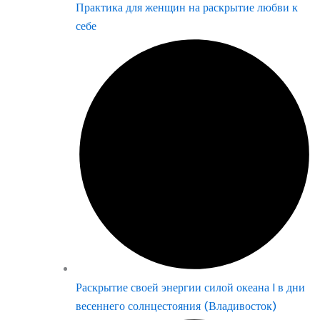
Практика для женщин на раскрытие любви к
себе
Раскрытие своей энергии силой океана | в дни
весеннего солнцестояния (Владивосток)