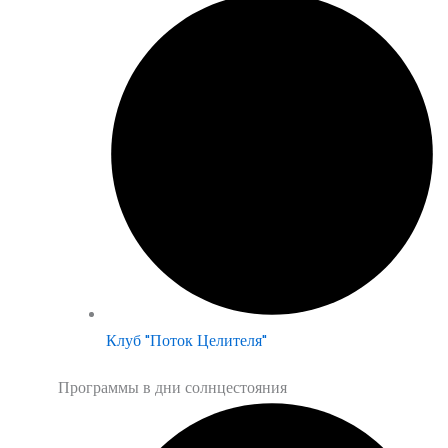
Клуб "Поток Целителя"
Программы в дни солнцестояния