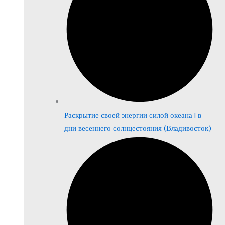
Раскрытие своей энергии силой океана | в
дни весеннего солнцестояния (Владивосток)