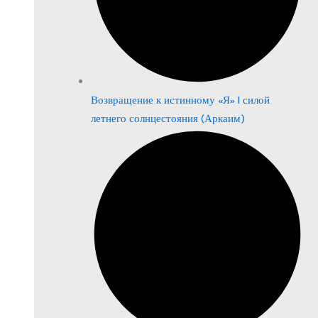
Возвращение к истинному «Я» | силой
летнего солнцестояния (Аркаим)