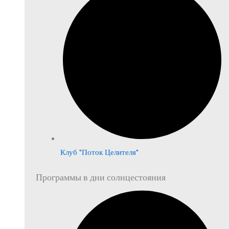
Клуб "Поток Целителя"
Программы в дни солнцестояния