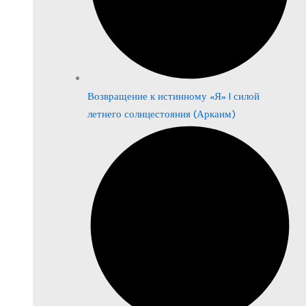
Возвращение к истинному «Я» | силой
летнего солнцестояния (Аркаим)