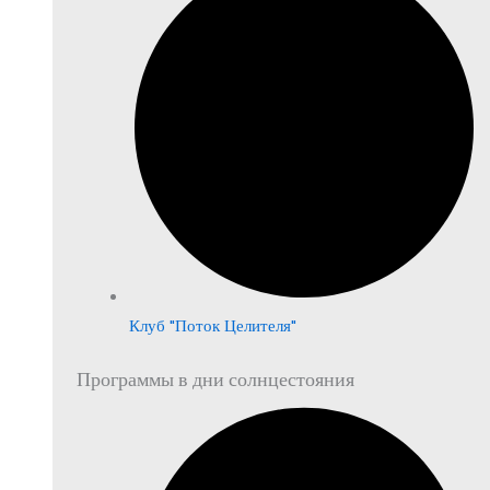
Клуб "Поток Целителя"
Программы в дни солнцестояния