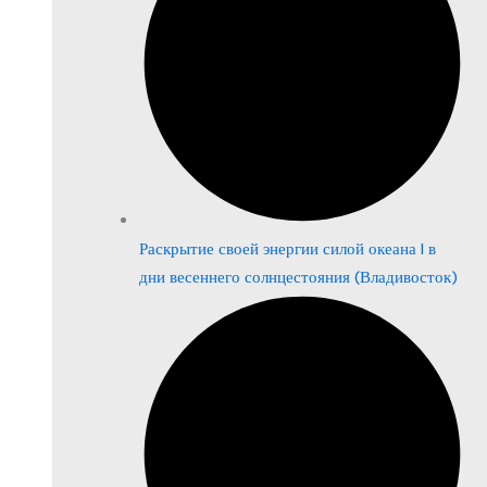
Раскрытие своей энергии силой океана | в
дни весеннего солнцестояния (Владивосток)