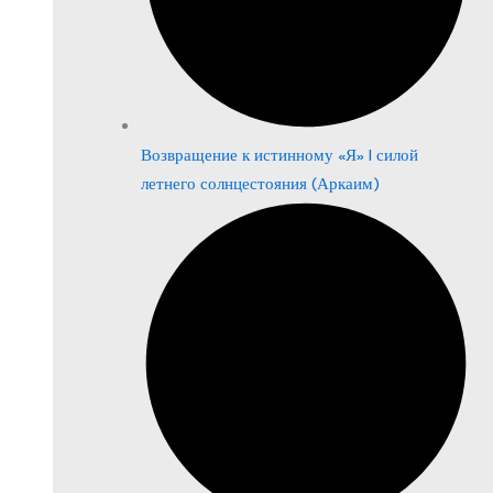
Возвращение к истинному «Я» | силой
летнего солнцестояния (Аркаим)