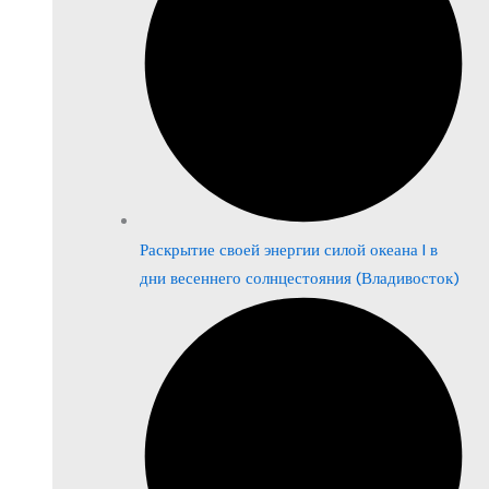
Раскрытие своей энергии силой океана | в
дни весеннего солнцестояния (Владивосток)