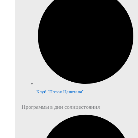
Клуб "Поток Целителя"
Программы в дни солнцестояния