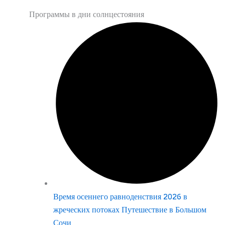
Программы в дни солнцестояния
Время осеннего равноденствия 2026 в
жреческих потоках Путешествие в Большом
Сочи