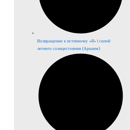
Возвращение к истинному «Я» | силой
летнего солнцестояния (Аркаим)