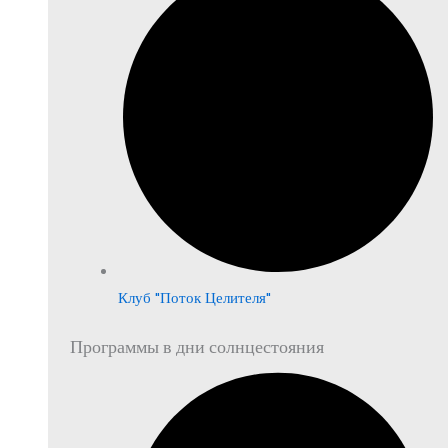
Клуб "Поток Целителя"
Программы в дни солнцестояния