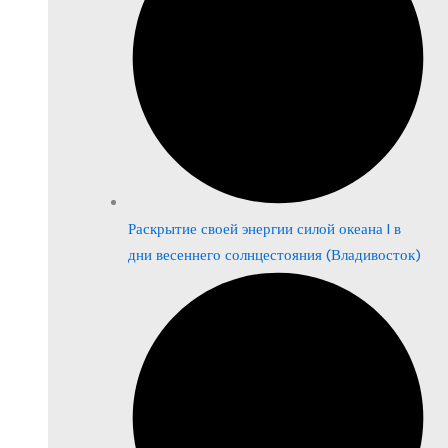
Раскрытие своей энергии силой океана | в
дни весеннего солнцестояния (Владивосток)