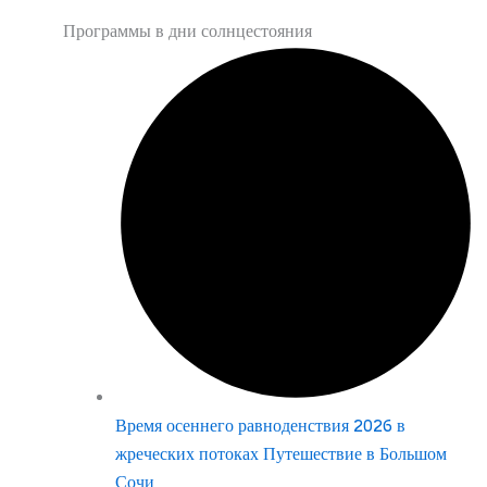
Программы в дни солнцестояния
Время осеннего равноденствия 2026 в
жреческих потоках Путешествие в Большом
Сочи