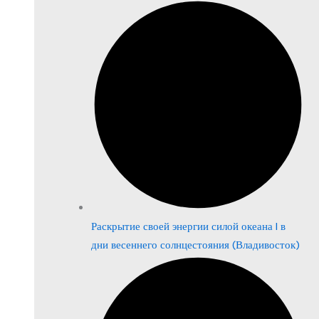
Раскрытие своей энергии силой океана | в
дни весеннего солнцестояния (Владивосток)