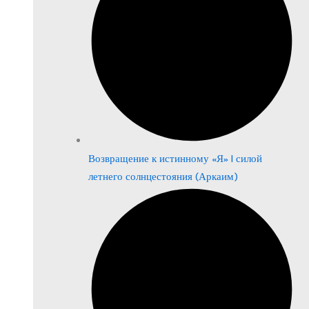
Возвращение к истинному «Я» | силой
летнего солнцестояния (Аркаим)