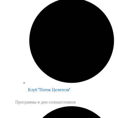
Клуб "Поток Целителя"
Программы в дни солнцестояния