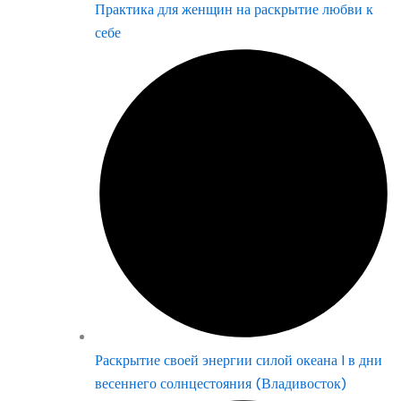
Практика для женщин на раскрытие любви к
себе
Раскрытие своей энергии силой океана | в дни
весеннего солнцестояния (Владивосток)