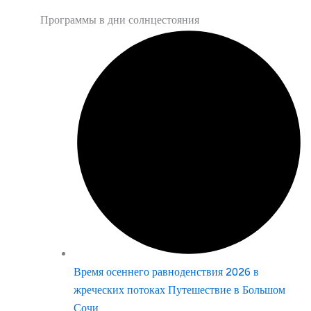
Программы в дни солнцестояния
Время осеннего равноденствия 2026 в
жреческих потоках Путешествие в Большом
Сочи