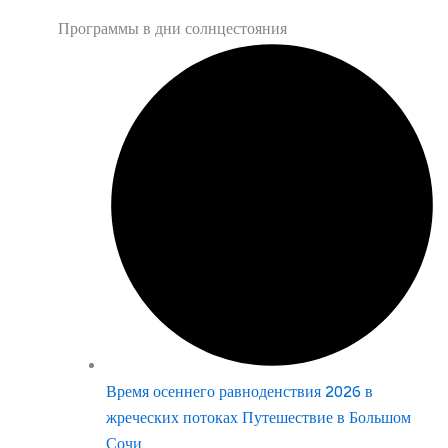
Программы в дни солнцестояния
Время осеннего равноденствия 2026 в
жреческих потоках Путешествие в Большом
Сочи